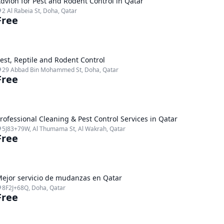
dvion for Pest and Rodent Control in Qatar
2 Al Rabeia St, Doha, Qatar
Free
est, Reptile and Rodent Control
29 Abbad Bin Mohammed St, Doha, Qatar
Free
rofessional Cleaning & Pest Control Services in Qatar
5J83+79W, Al Thumama St, Al Wakrah, Qatar
Free
ejor servicio de mudanzas en Qatar
8F2J+68Q, Doha, Qatar
Free