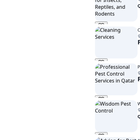
C
P
W