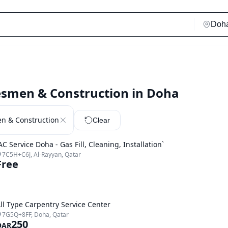
esmen & Construction in Doha
n & Construction
Clear
AC Service Doha - Gas Fill, Cleaning, Installation`
7C5H+C6J, Al-Rayyan, Qatar
Free
ll Type Carpentry Service Center
7G5Q+8FF, Doha, Qatar
250
QAR