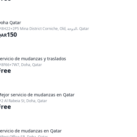
oha Qatar
8H22+2P5 Mina District Corniche, Old, الدوحة، Qatar
150
QAR
ervicio de mudanzas y traslados
8F66+7W7, Doha, Qatar
Free
ejor servicio de mudanzas en Qatar
2 Al Rabeia St, Doha, Qatar
Free
ervicio de mudanzas en Qatar
Post Office SB, Doha, Qatar