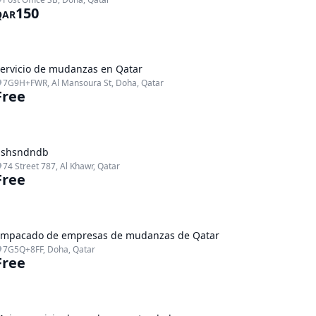
150
QAR
ervicio de mudanzas en Qatar
7G9H+FWR, Al Mansoura St, Doha, Qatar
Free
hshsndndb
74 Street 787, Al Khawr, Qatar
Free
mpacado de empresas de mudanzas de Qatar
7G5Q+8FF, Doha, Qatar
Free