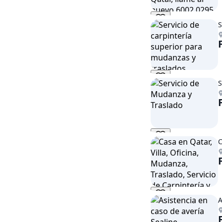
S
S
C
A