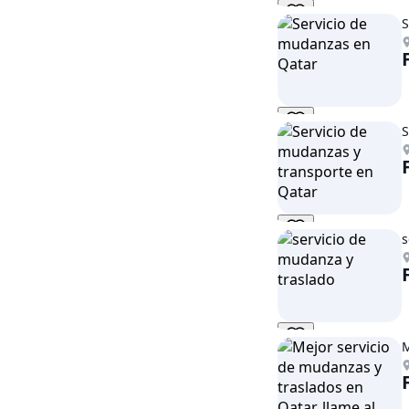
S
S
s
M