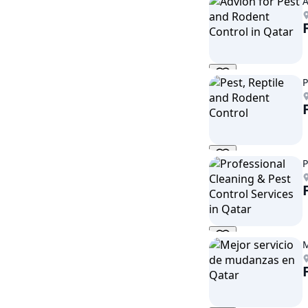
A
P
P
M