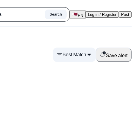
Search
Log in / Register
Post
EN
Best Match
Save alert