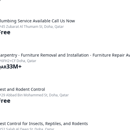
lumbing Service Available Call Us Now
45 Zubarat Al Thumam St, Doha, Qatar
Free
arpentry - Furniture Removal and Installation - Furniture Repair A
6FH2+CF Doha, Qatar
33M+
QAR
est and Rodent Control
29 Abbad Bin Mohammed St, Doha, Qatar
Free
est Control for Insects, Reptiles, and Rodents
52 Salah Al Deen St, Doha, Qatar