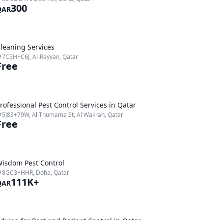
300
QAR
leaning Services
7C5H+C6J, Al-Rayyan, Qatar
Free
rofessional Pest Control Services in Qatar
5J83+79W, Al Thumama St, Al Wakrah, Qatar
Free
isdom Pest Control
8GC3+HHR, Doha, Qatar
111K+
QAR