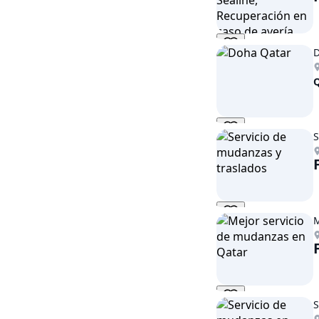
D
S
M
S